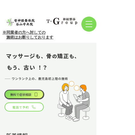
※同業者の方へ対しての
施術はお断りしております
マッサージ
骨
矯正
も、​
の
も、
古い
！？
もう、
—— ワンランク上の、鹿児島初上陸の施術
無料で症状相談
電話で予約