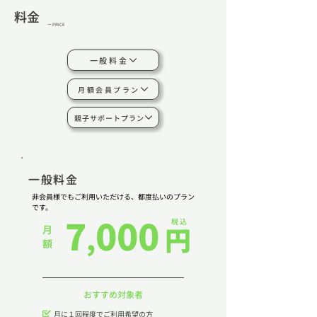
​料金
ー PRICE
一般料金
月額会員プラン
親子サポートプラン
一般料金
非会員様でもご利用いただける、都度払いのプラン
です。
7
000
税 込
,
円
月 額
​おすすめ対象者
月に​１回程度でご利用希望の方