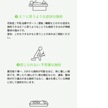
❶ え？と思うような症状の施術
花粉症 / 不妊治療サポート / 便秘 / 睡眠などのその症状も
施術できるの？と思うようなことでも施術できるのが神経
整体の強みです。
​是非、これもできるかなと思うことがあればご相談くださ
い。
❷信じられない 不思議な施術
鹿児島で唯一、0才から施術が可能なほど、体に優しい施
術です。押したり/揉んだり/骨の矯正などの、通常、整体
院が行う痛みがある施術ではなく、痛みを感じている神経
に対して施術を行います。