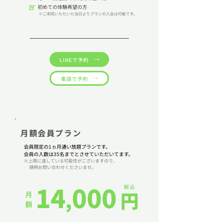
初めての体験希望の方
​
※ご来院いただいた当日よりプランの入会は可能です。
LINEで予約
電話で予約
月額会員プラン
会員限定の
1ヵ月通い放題プランです。
​会員の人数は35名までとさせていただいてます。
​※上限に達している可能性がございますので、
随時お問い合わせくださいませ。
14
000
税 込
,
円
月 額