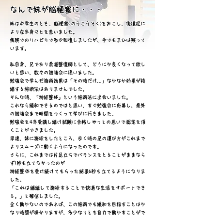
​なんで妹が脳梗塞に・・・
妹は中学生のとき、脳梗塞(のうこうそく)をおこし、後遺症に
より左半身マヒを患いました。
病院でのリハビリで多少回復しましたが、今でもまひは残って
います。
私自身、兄であり柔道整復師として、どうにか良くなって欲し
いと思い、数々の勉強会に通いました。
勉強会で学んだ施術効果は「その時だけ…」なかなか効果が持
続する施術法はありませんでした。
そんな時、「神経整体」という施術法に出会いました。
これなら緩和できるのではと思い、すぐ勉強会に応募し、県外
の勉強会まで時間をつくって学びに行きました。
勉強会を4年受講し続け試験に合格しやっとの思いで認定を頂
くことができました。
早速、妹に施術をしたところ、歩く時の足の運び方がこれまで
よりスムーズに動くようになったのです。
さらに、これまでは片足立ちでバランスをとることがままなら
ず1秒も立てなかったのが
神経整体を受け続けてもらった結果
6秒も立てるようになりま
した。
「これは継続して施術
することで快適な生活をサポートでき
る。」と確信しました。
全く動かないのであれば、この施術でも緩和を目指すことはか
なり時間が掛かりますが、多少なりとも自力で動かすことがで