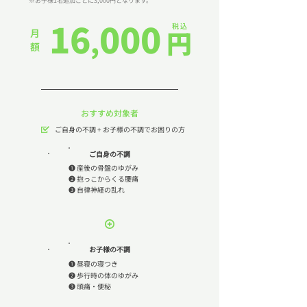
​※お子様1名追加ごとに3,000円となります。
16
000
税 込
,
円
月 額
​おすすめ対象者
​ ご自身の不調 + お子様の不調でお困りの方
ご自身の不調
❶ 産後の骨盤のゆがみ
❷ 抱っこからくる腰痛
​❸ 自律神経の乱れ
お子様の不調
❶ 昼寝の寝つき
❷ 歩行時の体のゆがみ
​❸ 頭痛・便秘