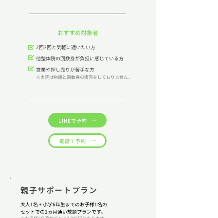
​おすすめ対象者
2回3回と気軽に通いたい方
他整体院の回数券が負担に感じている方
​ 営業や押し売りが苦手な方
​
※当院は物販と回数券の販売をしておりません。
LINEで予約
電話で予約
親子サポートプラン
大人1名 + 小学6年生までのお子様1名の
セットでの1ヵ月通い放題プランです。