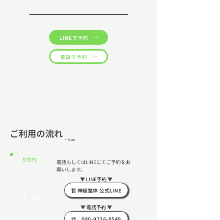
LINEで予約
電話で予約
​ご利用の流れ
ー FLOW
​STEP1
​電話もしくはLINEにてご予約をお
願いします。
​▼ LINE予約 ▼
哲 神経整体 公式LINE
​予 約
​▼ 電話予約 ▼
☎ 080-9336-8549